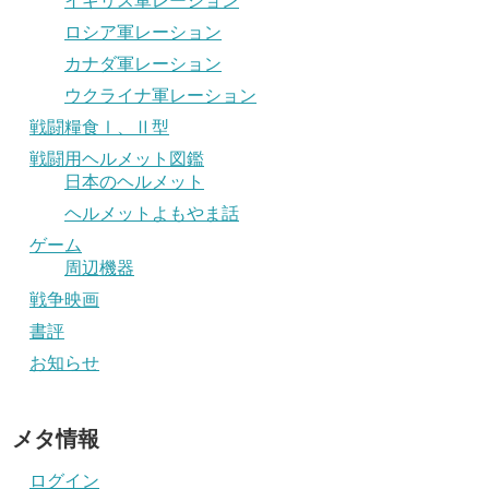
イギリス軍レーション
ロシア軍レーション
カナダ軍レーション
ウクライナ軍レーション
戦闘糧食Ⅰ、Ⅱ型
戦闘用ヘルメット図鑑
日本のヘルメット
ヘルメットよもやま話
ゲーム
周辺機器
戦争映画
書評
お知らせ
メタ情報
ログイン