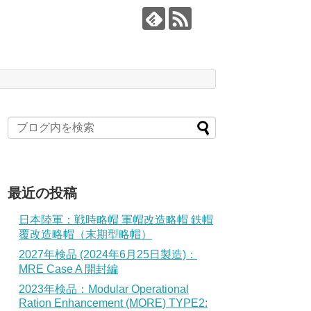
最近の投稿
日本陸軍：戦時略帽 軍帽改造略帽 鉄帽
覆改造略帽（末期型略帽）
2027年検品 (2024年6月25日製造)：
MRE Case A 開封編
2023年検品：Modular Operational
Ration Enhancement (MORE) TYPE2: