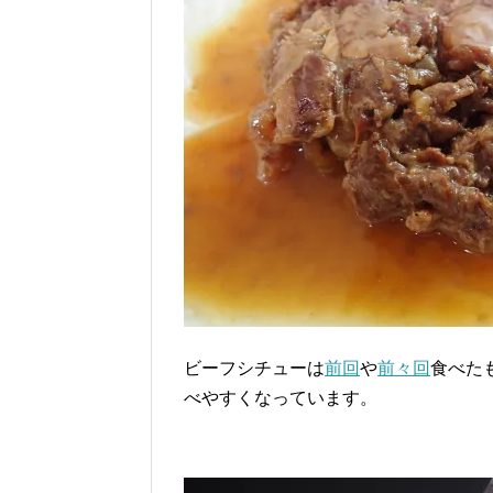
ビーフシチューは
前回
や
前々回
食べた
べやすくなっています。