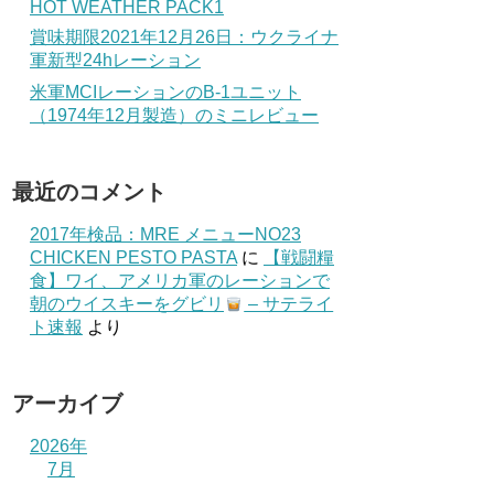
HOT WEATHER PACK1
賞味期限2021年12月26日：ウクライナ
軍新型24hレーション
米軍MCIレーションのB-1ユニット
（1974年12月製造）のミニレビュー
最近のコメント
2017年検品：MRE メニューNO23
CHICKEN PESTO PASTA
に
【戦闘糧
食】ワイ、アメリカ軍のレーションで
朝のウイスキーをグビリ
– サテライ
ト速報
より
アーカイブ
2026年
7月