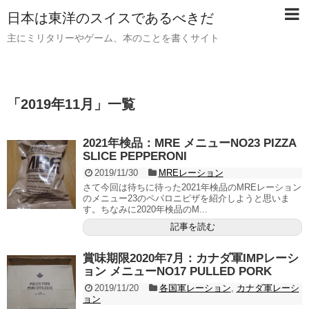
日本は東洋のスイスであるべきだ
主にミリタリーやゲーム、本のことを書くサイト
「
2019年11月
」
一覧
2021年検品：MRE メニューNO23 PIZZA
SLICE PEPPERONI
2019/11/30
MREレーション
さて今回は待ちに待った2021年検品のMREレーション
のメニュー23のペパロニピザを紹介しようと思いま
す。ちなみに2020年検品のM...
記事を読む
賞味期限2020年7月：カナダ軍IMPレーシ
ョン メニューNO17 PULLED PORK
2019/11/20
各国軍レーション
,
カナダ軍レーシ
ョン