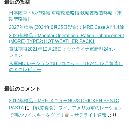
最近の投稿
日本陸軍：戦時略帽 軍帽改造略帽 鉄帽覆改造略帽（末
期型略帽）
2027年検品 (2024年6月25日製造)：MRE Case A 開封編
2023年検品：Modular Operational Ration Enhancement
(MORE) TYPE2: HOT WEATHER PACK1
賞味期限2021年12月26日：ウクライナ軍新型24hレー
ション
米軍MCIレーションのB-1ユニット（1974年12月製造）
のミニレビュー
最近のコメント
2017年検品：MRE メニューNO23 CHICKEN PESTO
PASTA
に
【戦闘糧食】ワイ、アメリカ軍のレーション
で朝のウイスキーをグビリ
– サテライト速報
より