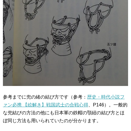
参考までに兜の緒の結び方です（参考：
歴史・時代小説フ
ァン必携 【絵解き】戦国武士の合戦心得
、P146）。一般的
な兜結びの方法の他にも日本軍の鉄帽の顎紐の結び方とほ
ぼ同じ方法も用いられていたのが分かります。