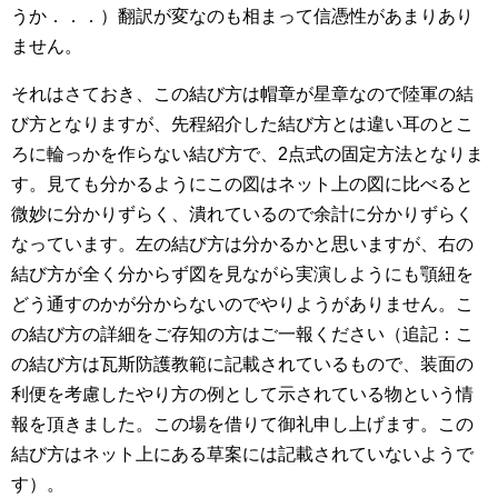
うか．．．）翻訳が変なのも相まって信憑性があまりあり
ません。
それはさておき、この結び方は帽章が星章なので陸軍の結
び方となりますが、先程紹介した結び方とは違い耳のとこ
ろに輪っかを作らない結び方で、2点式の固定方法となりま
す。見ても分かるようにこの図はネット上の図に比べると
微妙に分かりずらく、潰れているので余計に分かりずらく
なっています。左の結び方は分かるかと思いますが、右の
結び方が全く分からず図を見ながら実演しようにも顎紐を
どう通すのかが分からないのでやりようがありません。こ
の結び方の詳細をご存知の方はご一報ください（追記：こ
の結び方は瓦斯防護教範に記載されているもので、装面の
利便を考慮したやり方の例として示されている物という情
報を頂きました。この場を借りて御礼申し上げます。この
結び方はネット上にある草案には記載されていないようで
す）。