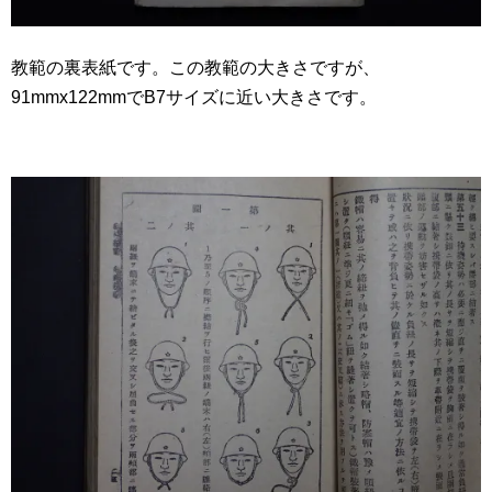
教範の裏表紙です。この教範の大きさですが、
91mmx122mmでB7サイズに近い大きさです。