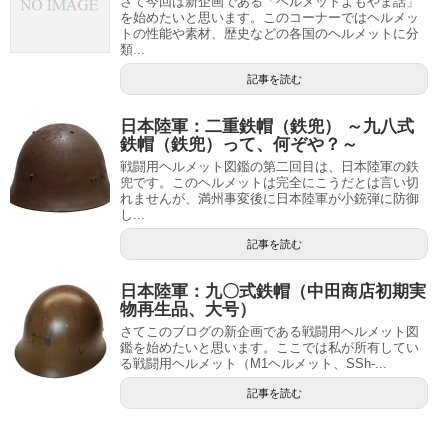
さて今回は新企画である「ヘルメットよもやま話」
を始めたいと思います。このコーナーではヘルメッ
トの性能や素材、歴史などの各国のヘルメットに分
類...
記事を読む
日本陸軍：二重鉄帽（鉄兜） ～九八式
鉄帽（鉄兜）って、何ぞや？～
戦闘用ヘルメット図鑑の第二回目は、日本陸軍の鉄
兜です。このヘルメットは完全にこうだとは言い切
れませんが、満州事変後に日本陸軍が小銃弾に防御
し...
記事を読む
日本陸軍：九〇式鉄帽（中田商店初期実
物再生品、大号）
さてこのブログの新企画である戦闘用ヘルメット図
鑑を始めたいと思います。ここでは私が所有してい
る戦闘用ヘルメット（M1ヘルメット、SSh-...
記事を読む