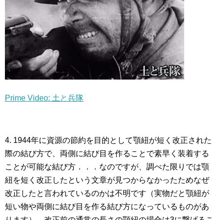
Prime Video: 土と兵隊
4. 1944年に資源の節約を目的として顎紐が短く改正された
際の結び方で、両側に結び目を作ることで素早く装着する
ことが可能な結び方．．．なのですが、調べた限りでは顎
紐を短く改正したという文章が見つからなかったためなぜ
改正したと言われているのかは不明です（実物だと顎紐が
短い物や両側に結び目を作る結び方になっているものがあ
ります）。改正前の通常の長さの顎紐の場合は3に繋げるこ