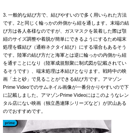
3. 一般的な結び方で、結びやすいので多く用いられた方法
です。2と同じく輪っかの外側から紐を通します。末端の結
び方は各人各様なのですが、ガスマスクを装着した際は顎
紐のサイズ調整や着脱が簡単にできるようにするため端末
処理を蝶結び（通称ネクタイ結び）にする場合もあるそう
です。陸軍の結び方だと海軍とは逆に輪っかの内側から紐
を通すことになり（陸軍成規類聚に制式図が記載されてい
るそうです）、端末処理は本結びとなります。戦時中の映
画「土と砂」で見ることができる結び方です。アマゾン
Prime Videoでのサムネイル画像が一番分かりやすいので下
に記載しました。アマゾンPrime Videoにはこのようなレン
タル店にない映画（独立愚連隊シリーズなど）が沢山ある
のでおすすめです。