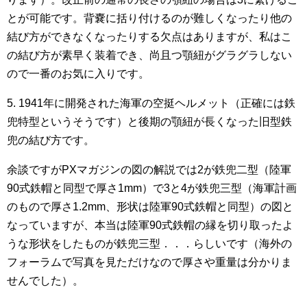
とが可能です。背嚢に括り付けるのが難しくなったり他の
結び方ができなくなったりする欠点はありますが、私はこ
の結び方が素早く装着でき、尚且つ顎紐がグラグラしない
ので一番のお気に入りです。
5. 1941年に開発された海軍の空挺ヘルメット（正確には鉄
兜特型というそうです）と後期の顎紐が長くなった旧型鉄
兜の結び方です。
余談ですがPXマガジンの図の解説では2が鉄兜二型（陸軍
90式鉄帽と同型で厚さ1mm）で3と4が鉄兜三型（海軍計画
のもので厚さ1.2mm、形状は陸軍90式鉄帽と同型）の図と
なっていますが、本当は陸軍90式鉄帽の縁を切り取ったよ
うな形状をしたものが鉄兜三型．．．らしいです（海外の
フォーラムで写真を見ただけなので厚さや重量は分かりま
せんでした）。