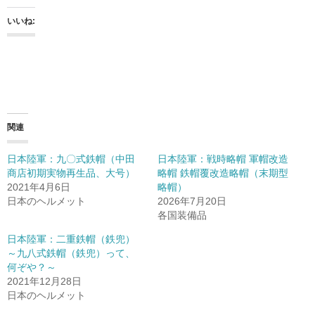
いいね:
関連
日本陸軍：九〇式鉄帽（中田
日本陸軍：戦時略帽 軍帽改造
商店初期実物再生品、大号）
略帽 鉄帽覆改造略帽（末期型
2021年4月6日
略帽）
日本のヘルメット
2026年7月20日
各国装備品
日本陸軍：二重鉄帽（鉄兜）
～九八式鉄帽（鉄兜）って、
何ぞや？～
2021年12月28日
日本のヘルメット