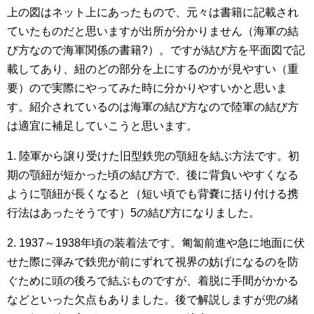
上の図はネット上にあったもので、元々は書籍に記載され
ていたものだと思いますが出所が分かりません（海軍の結
び方なので海軍関係の書籍?）。ですが結び方を平面図で記
載してあり、紐のどの部分を上にするのかが見やすい（重
要）ので実際にやってみた時に分かりやすいかと思いま
す。紹介されているのは海軍の結び方なので陸軍の結び方
は適宜に補足していこうと思います。
1. 陸軍から譲り受けた旧型鉄兜の顎紐を結ぶ方法です。初
期の顎紐が短かった頃の結び方で、後に背負いやすくなる
ように顎紐が長くなると（短い頃でも背嚢に括り付ける携
行法はあったそうです）5の結び方になりました。
2. 1937～1938年頃の装着法です。匍匐前進や急に地面に伏
せた際に弾みで鉄兜が前にずれて視界の妨げになるのを防
ぐために頭の後ろで結ぶものですが、着脱に手間がかかる
などといった欠点もありました。後で解説しますが兜の緒