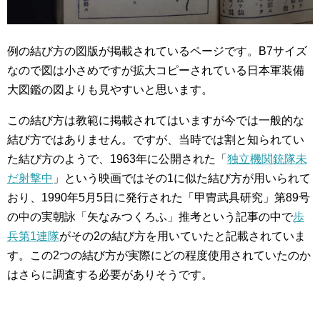
例の結び方の図版が掲載されているページです。B7サイズ
なので図は小さめですが拡大コピーされている日本軍装備
大図鑑の図よりも見やすいと思います。
この結び方は教範に掲載されてはいますが今では一般的な
結び方ではありません。ですが、当時では割と知られてい
た結び方のようで、1963年に公開された「
独立機関銃隊未
だ射撃中
」という映画ではその1に似た結び方が用いられて
おり、1990年5月5日に発行された「甲冑武具研究」第89号
の中の実朝詠「矢なみつくろふ」推考という記事の中で
歩
兵第1連隊
がその2の結び方を用いていたと記載されていま
す。この2つの結び方が実際にどの程度使用されていたのか
はさらに調査する必要がありそうです。