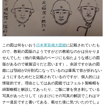
この図は何をいおう
日本軍装備大図鑑
に記載されていたも
ので、教範の図版のようですがどの教範なのかは分かりま
せんでした（他の装備品のページにも似たような感じの図
版があるので被服辺りだと思います）。余談ですがあの図
鑑には顎紐が2分割式になっているのは爆風で首が折れない
ようにするためだと記載されているのですが、個人的には
懐疑的です。理由としてはあの図鑑ではフェルト製略帽を
綿製略帽と解説してあったり、ご飯に箸を突き刺している
写真があったりして（おまけにその写真の解説でこれはマ
ナー違反ですと書いてある、載せた後に気づいたのでしょ