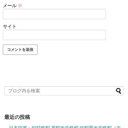
メール
※
サイト
最近の投稿
日本陸軍：戦時略帽 軍帽改造略帽 鉄帽覆改造略帽（末