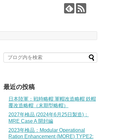
最近の投稿
日本陸軍：戦時略帽 軍帽改造略帽 鉄帽
覆改造略帽（末期型略帽）
2027年検品 (2024年6月25日製造)：
MRE Case A 開封編
2023年検品：Modular Operational
Ration Enhancement (MORE) TYPE2: