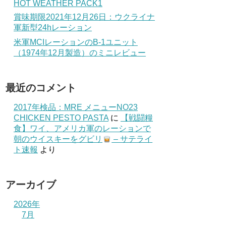
HOT WEATHER PACK1
賞味期限2021年12月26日：ウクライナ
軍新型24hレーション
米軍MCIレーションのB-1ユニット
（1974年12月製造）のミニレビュー
最近のコメント
2017年検品：MRE メニューNO23
CHICKEN PESTO PASTA
に
【戦闘糧
食】ワイ、アメリカ軍のレーションで
朝のウイスキーをグビリ
– サテライ
ト速報
より
アーカイブ
2026年
7月