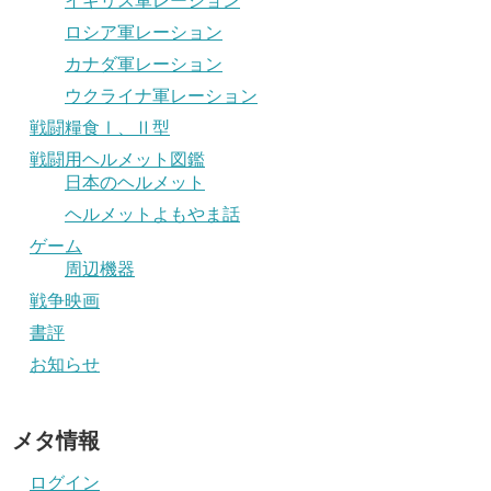
イギリス軍レーション
ロシア軍レーション
カナダ軍レーション
ウクライナ軍レーション
戦闘糧食Ⅰ、Ⅱ型
戦闘用ヘルメット図鑑
日本のヘルメット
ヘルメットよもやま話
ゲーム
周辺機器
戦争映画
書評
お知らせ
メタ情報
ログイン