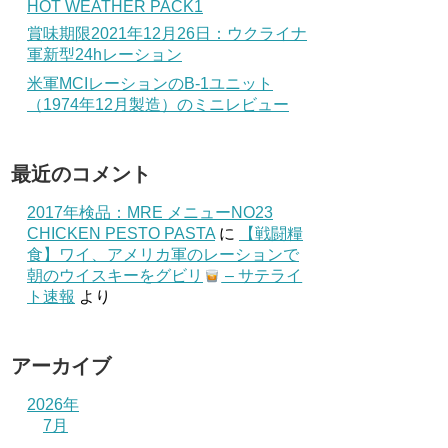
HOT WEATHER PACK1
賞味期限2021年12月26日：ウクライナ
軍新型24hレーション
米軍MCIレーションのB-1ユニット
（1974年12月製造）のミニレビュー
最近のコメント
2017年検品：MRE メニューNO23
CHICKEN PESTO PASTA
に
【戦闘糧
食】ワイ、アメリカ軍のレーションで
朝のウイスキーをグビリ
– サテライ
ト速報
より
アーカイブ
2026年
7月