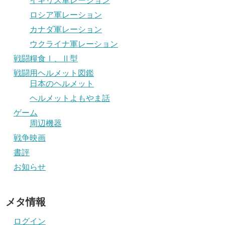
イギリス軍レーション
ロシア軍レーション
カナダ軍レーション
ウクライナ軍レーション
戦闘糧食Ⅰ、Ⅱ型
戦闘用ヘルメット図鑑
日本のヘルメット
ヘルメットよもやま話
ゲーム
周辺機器
戦争映画
書評
お知らせ
メタ情報
ログイン