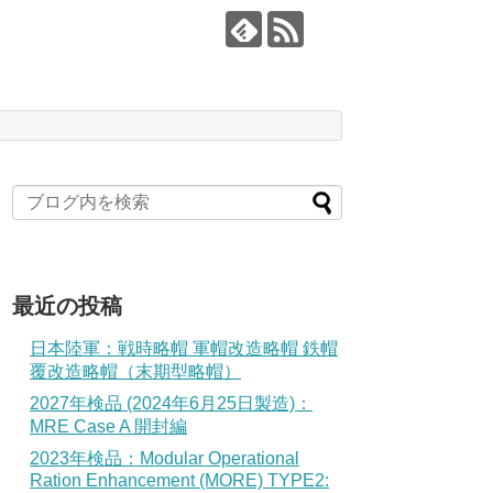
最近の投稿
日本陸軍：戦時略帽 軍帽改造略帽 鉄帽
覆改造略帽（末期型略帽）
2027年検品 (2024年6月25日製造)：
MRE Case A 開封編
2023年検品：Modular Operational
Ration Enhancement (MORE) TYPE2: