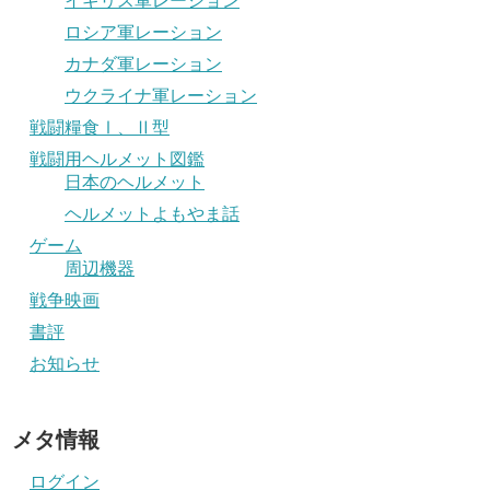
イギリス軍レーション
ロシア軍レーション
カナダ軍レーション
ウクライナ軍レーション
戦闘糧食Ⅰ、Ⅱ型
戦闘用ヘルメット図鑑
日本のヘルメット
ヘルメットよもやま話
ゲーム
周辺機器
戦争映画
書評
お知らせ
メタ情報
ログイン