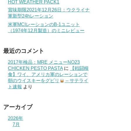
HOT WEATHER PACK1
賞味期限2021年12月26日：ウクライナ
軍新型24hレーション
米軍MCIレーションのB-1ユニット
（1974年12月製造）のミニレビュー
最近のコメント
2017年検品：MRE メニューNO23
CHICKEN PESTO PASTA
に
【戦闘糧
食】ワイ、アメリカ軍のレーションで
朝のウイスキーをグビリ
– サテライ
ト速報
より
アーカイブ
2026年
7月