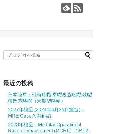
最近の投稿
日本陸軍：戦時略帽 軍帽改造略帽 鉄帽
覆改造略帽（末期型略帽）
2027年検品 (2024年6月25日製造)：
MRE Case A 開封編
2023年検品：Modular Operational
Ration Enhancement (MORE) TYPE2: