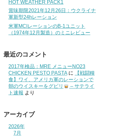
HOT WEATHER PACK1
賞味期限2021年12月26日：ウクライナ
軍新型24hレーション
米軍MCIレーションのB-1ユニット
（1974年12月製造）のミニレビュー
最近のコメント
2017年検品：MRE メニューNO23
CHICKEN PESTO PASTA
に
【戦闘糧
食】ワイ、アメリカ軍のレーションで
朝のウイスキーをグビリ
– サテライ
ト速報
より
アーカイブ
2026年
7月