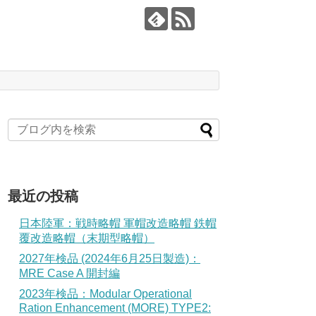
最近の投稿
日本陸軍：戦時略帽 軍帽改造略帽 鉄帽
覆改造略帽（末期型略帽）
2027年検品 (2024年6月25日製造)：
MRE Case A 開封編
2023年検品：Modular Operational
Ration Enhancement (MORE) TYPE2: