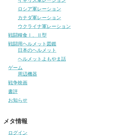
イギリス軍レーション
ロシア軍レーション
カナダ軍レーション
ウクライナ軍レーション
戦闘糧食Ⅰ、Ⅱ型
戦闘用ヘルメット図鑑
日本のヘルメット
ヘルメットよもやま話
ゲーム
周辺機器
戦争映画
書評
お知らせ
メタ情報
ログイン