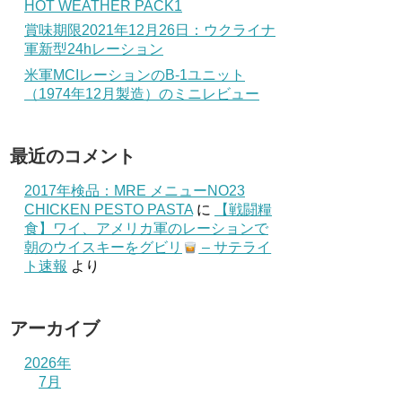
HOT WEATHER PACK1
賞味期限2021年12月26日：ウクライナ
軍新型24hレーション
米軍MCIレーションのB-1ユニット
（1974年12月製造）のミニレビュー
最近のコメント
2017年検品：MRE メニューNO23
CHICKEN PESTO PASTA
に
【戦闘糧
食】ワイ、アメリカ軍のレーションで
朝のウイスキーをグビリ
– サテライ
ト速報
より
アーカイブ
2026年
7月