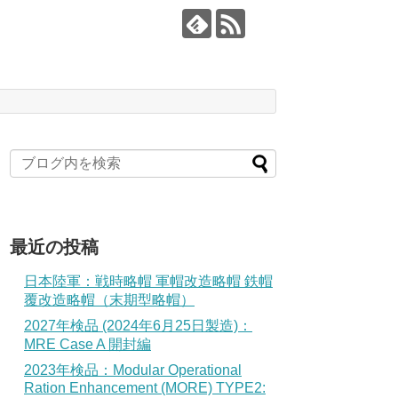
最近の投稿
日本陸軍：戦時略帽 軍帽改造略帽 鉄帽
覆改造略帽（末期型略帽）
2027年検品 (2024年6月25日製造)：
MRE Case A 開封編
2023年検品：Modular Operational
Ration Enhancement (MORE) TYPE2: