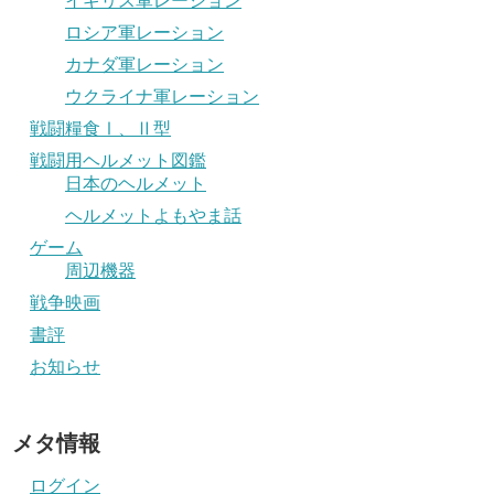
イギリス軍レーション
ロシア軍レーション
カナダ軍レーション
ウクライナ軍レーション
戦闘糧食Ⅰ、Ⅱ型
戦闘用ヘルメット図鑑
日本のヘルメット
ヘルメットよもやま話
ゲーム
周辺機器
戦争映画
書評
お知らせ
メタ情報
ログイン