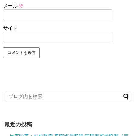
メール
※
サイト
最近の投稿
日本陸軍：戦時略帽 軍帽改造略帽 鉄帽覆改造略帽（末