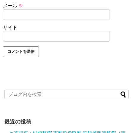
メール
※
サイト
最近の投稿
日本陸軍：戦時略帽 軍帽改造略帽 鉄帽覆改造略帽（末