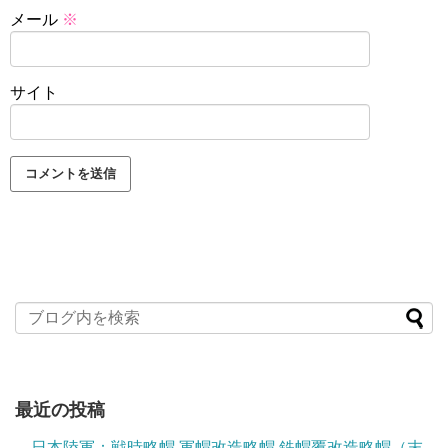
メール
※
サイト
最近の投稿
日本陸軍：戦時略帽 軍帽改造略帽 鉄帽覆改造略帽（末