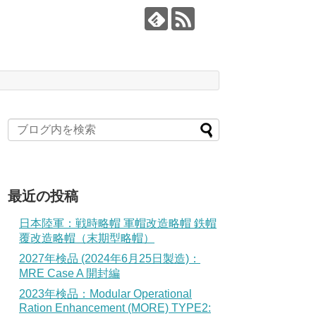
最近の投稿
日本陸軍：戦時略帽 軍帽改造略帽 鉄帽
覆改造略帽（末期型略帽）
2027年検品 (2024年6月25日製造)：
MRE Case A 開封編
2023年検品：Modular Operational
Ration Enhancement (MORE) TYPE2: