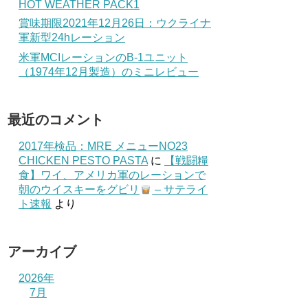
HOT WEATHER PACK1
賞味期限2021年12月26日：ウクライナ
軍新型24hレーション
米軍MCIレーションのB-1ユニット
（1974年12月製造）のミニレビュー
最近のコメント
2017年検品：MRE メニューNO23
CHICKEN PESTO PASTA
に
【戦闘糧
食】ワイ、アメリカ軍のレーションで
朝のウイスキーをグビリ
– サテライ
ト速報
より
アーカイブ
2026年
7月