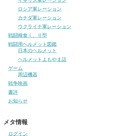
イギリス軍レーション
ロシア軍レーション
カナダ軍レーション
ウクライナ軍レーション
戦闘糧食Ⅰ、Ⅱ型
戦闘用ヘルメット図鑑
日本のヘルメット
ヘルメットよもやま話
ゲーム
周辺機器
戦争映画
書評
お知らせ
メタ情報
ログイン