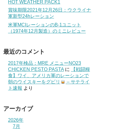
HOT WEATHER PACK1
賞味期限2021年12月26日：ウクライナ
軍新型24hレーション
米軍MCIレーションのB-1ユニット
（1974年12月製造）のミニレビュー
最近のコメント
2017年検品：MRE メニューNO23
CHICKEN PESTO PASTA
に
【戦闘糧
食】ワイ、アメリカ軍のレーションで
朝のウイスキーをグビリ
– サテライ
ト速報
より
アーカイブ
2026年
7月