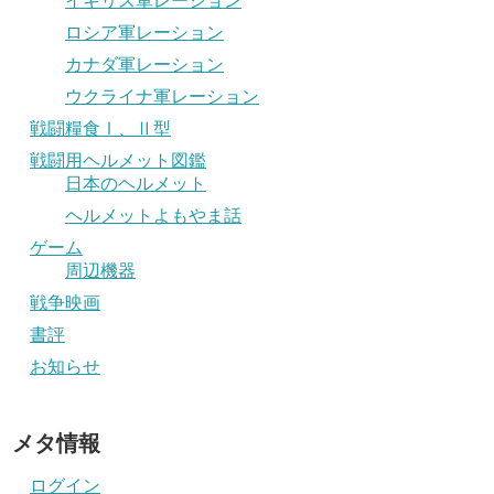
イギリス軍レーション
ロシア軍レーション
カナダ軍レーション
ウクライナ軍レーション
戦闘糧食Ⅰ、Ⅱ型
戦闘用ヘルメット図鑑
日本のヘルメット
ヘルメットよもやま話
ゲーム
周辺機器
戦争映画
書評
お知らせ
メタ情報
ログイン