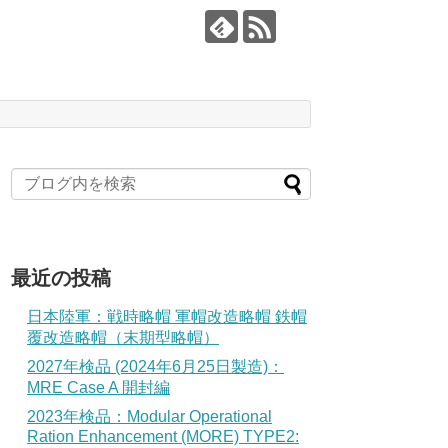
最近の投稿
日本陸軍：戦時略帽 軍帽改造略帽 鉄帽
覆改造略帽（末期型略帽）
2027年検品 (2024年6月25日製造)：
MRE Case A 開封編
2023年検品：Modular Operational
Ration Enhancement (MORE) TYPE2: