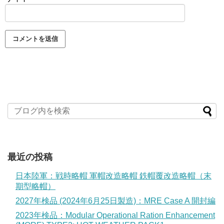
最近の投稿
日本陸軍：戦時略帽 軍帽改造略帽 鉄帽覆改造略帽（末
期型略帽）
2027年検品 (2024年6月25日製造)：MRE Case A 開封編
2023年検品：Modular Operational Ration Enhancement