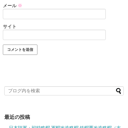
メール
※
サイト
最近の投稿
日本陸軍：戦時略帽 軍帽改造略帽 鉄帽覆改造略帽（末