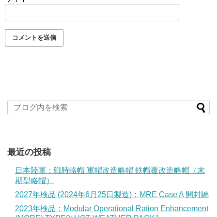
最近の投稿
日本陸軍：戦時略帽 軍帽改造略帽 鉄帽覆改造略帽（末
期型略帽）
2027年検品 (2024年6月25日製造)：MRE Case A 開封編
2023年検品：Modular Operational Ration Enhancement