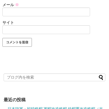
メール
※
サイト
最近の投稿
日本陸軍：戦時略帽 軍帽改造略帽 鉄帽覆改造略帽（末