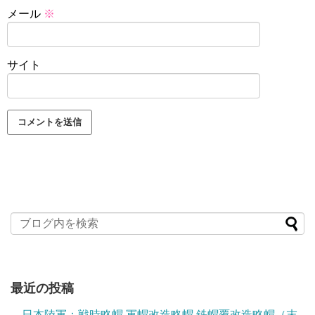
メール
※
サイト
最近の投稿
日本陸軍：戦時略帽 軍帽改造略帽 鉄帽覆改造略帽（末