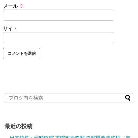
メール
※
サイト
最近の投稿
日本陸軍：戦時略帽 軍帽改造略帽 鉄帽覆改造略帽（末