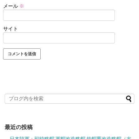
メール
※
サイト
最近の投稿
日本陸軍：戦時略帽 軍帽改造略帽 鉄帽覆改造略帽（末