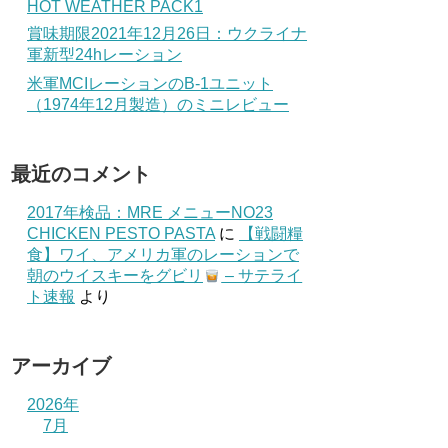
HOT WEATHER PACK1
賞味期限2021年12月26日：ウクライナ
軍新型24hレーション
米軍MCIレーションのB-1ユニット
（1974年12月製造）のミニレビュー
最近のコメント
2017年検品：MRE メニューNO23
CHICKEN PESTO PASTA
に
【戦闘糧
食】ワイ、アメリカ軍のレーションで
朝のウイスキーをグビリ
– サテライ
ト速報
より
アーカイブ
2026年
7月