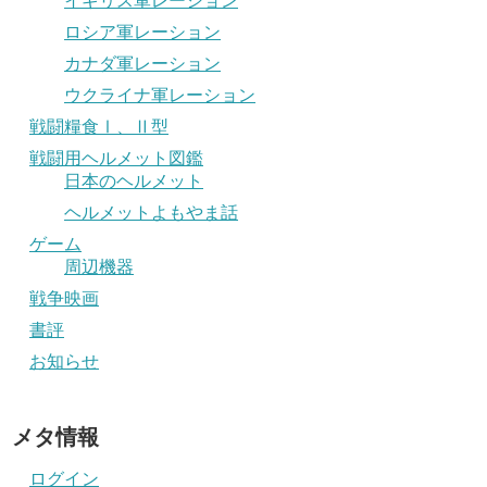
イギリス軍レーション
ロシア軍レーション
カナダ軍レーション
ウクライナ軍レーション
戦闘糧食Ⅰ、Ⅱ型
戦闘用ヘルメット図鑑
日本のヘルメット
ヘルメットよもやま話
ゲーム
周辺機器
戦争映画
書評
お知らせ
メタ情報
ログイン