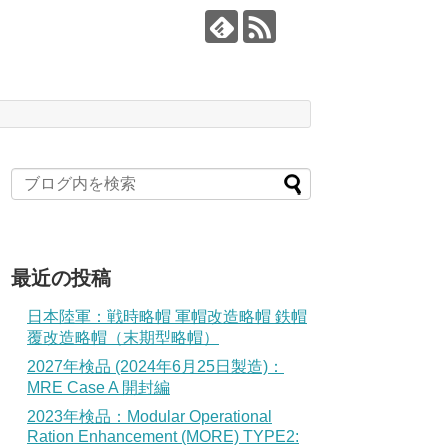
最近の投稿
日本陸軍：戦時略帽 軍帽改造略帽 鉄帽
覆改造略帽（末期型略帽）
2027年検品 (2024年6月25日製造)：
MRE Case A 開封編
2023年検品：Modular Operational
Ration Enhancement (MORE) TYPE2: