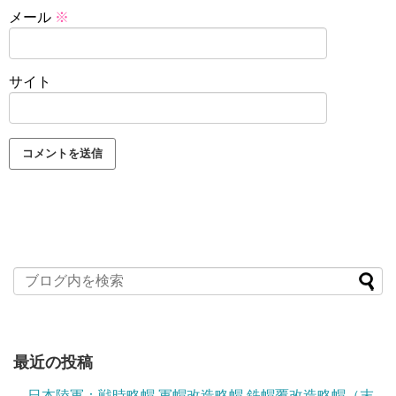
メール
※
サイト
最近の投稿
日本陸軍：戦時略帽 軍帽改造略帽 鉄帽覆改造略帽（末