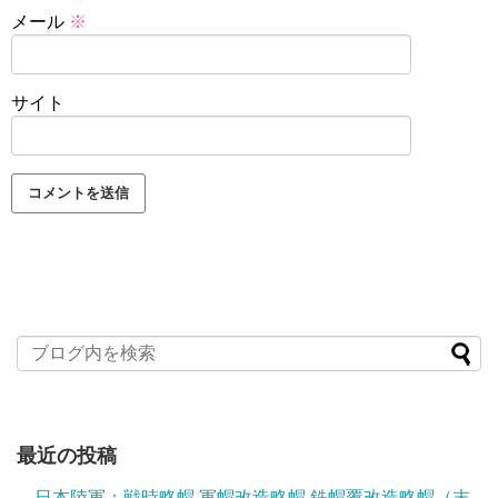
メール
※
サイト
最近の投稿
日本陸軍：戦時略帽 軍帽改造略帽 鉄帽覆改造略帽（末