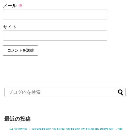
メール
※
サイト
最近の投稿
日本陸軍：戦時略帽 軍帽改造略帽 鉄帽覆改造略帽（末