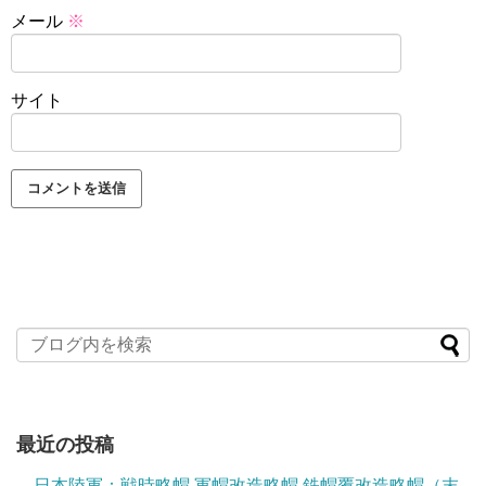
メール
※
サイト
最近の投稿
日本陸軍：戦時略帽 軍帽改造略帽 鉄帽覆改造略帽（末