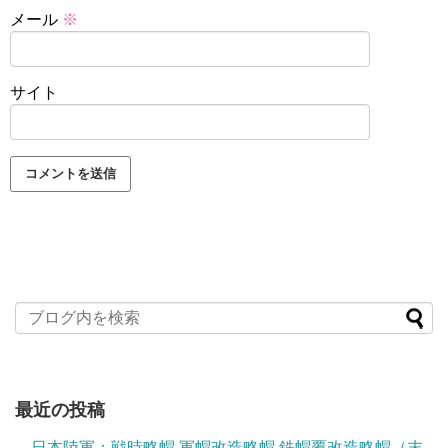
メール
※
サイト
最近の投稿
日本陸軍：戦時略帽 軍帽改造略帽 鉄帽覆改造略帽（末