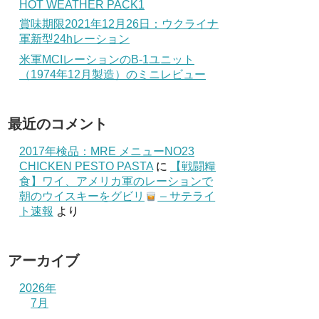
HOT WEATHER PACK1
賞味期限2021年12月26日：ウクライナ
軍新型24hレーション
米軍MCIレーションのB-1ユニット
（1974年12月製造）のミニレビュー
最近のコメント
2017年検品：MRE メニューNO23
CHICKEN PESTO PASTA
に
【戦闘糧
食】ワイ、アメリカ軍のレーションで
朝のウイスキーをグビリ
– サテライ
ト速報
より
アーカイブ
2026年
7月