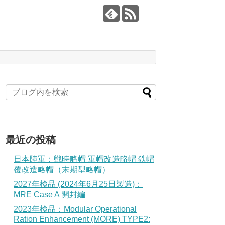
最近の投稿
日本陸軍：戦時略帽 軍帽改造略帽 鉄帽
覆改造略帽（末期型略帽）
2027年検品 (2024年6月25日製造)：
MRE Case A 開封編
2023年検品：Modular Operational
Ration Enhancement (MORE) TYPE2: