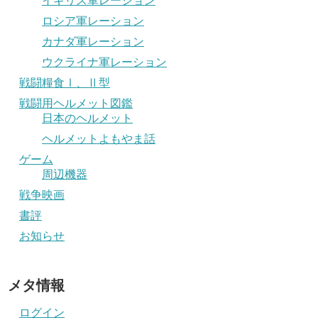
イギリス軍レーション
ロシア軍レーション
カナダ軍レーション
ウクライナ軍レーション
戦闘糧食Ⅰ、Ⅱ型
戦闘用ヘルメット図鑑
日本のヘルメット
ヘルメットよもやま話
ゲーム
周辺機器
戦争映画
書評
お知らせ
メタ情報
ログイン