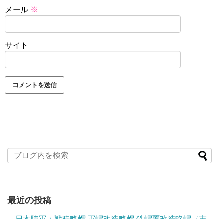
メール
※
サイト
最近の投稿
日本陸軍：戦時略帽 軍帽改造略帽 鉄帽覆改造略帽（末