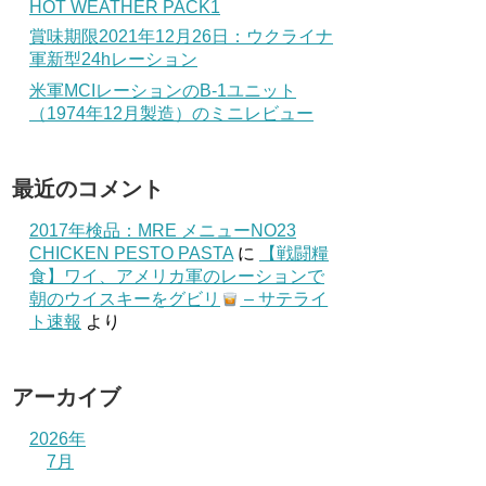
HOT WEATHER PACK1
賞味期限2021年12月26日：ウクライナ
軍新型24hレーション
米軍MCIレーションのB-1ユニット
（1974年12月製造）のミニレビュー
最近のコメント
2017年検品：MRE メニューNO23
CHICKEN PESTO PASTA
に
【戦闘糧
食】ワイ、アメリカ軍のレーションで
朝のウイスキーをグビリ
– サテライ
ト速報
より
アーカイブ
2026年
7月