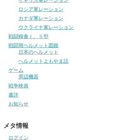
イギリス軍レーション
ロシア軍レーション
カナダ軍レーション
ウクライナ軍レーション
戦闘糧食Ⅰ、Ⅱ型
戦闘用ヘルメット図鑑
日本のヘルメット
ヘルメットよもやま話
ゲーム
周辺機器
戦争映画
書評
お知らせ
メタ情報
ログイン