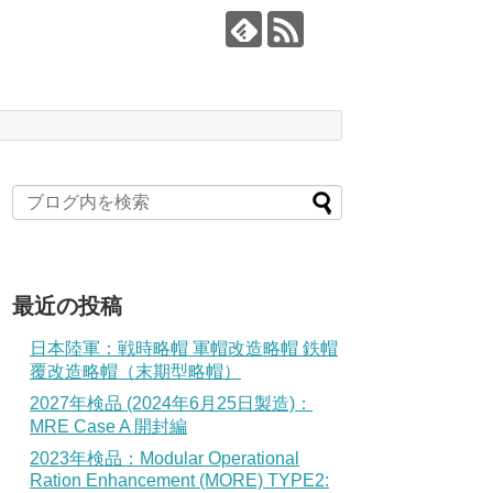
最近の投稿
日本陸軍：戦時略帽 軍帽改造略帽 鉄帽
覆改造略帽（末期型略帽）
2027年検品 (2024年6月25日製造)：
MRE Case A 開封編
2023年検品：Modular Operational
Ration Enhancement (MORE) TYPE2: