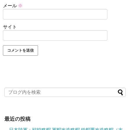
メール
※
サイト
最近の投稿
日本陸軍：戦時略帽 軍帽改造略帽 鉄帽覆改造略帽（末