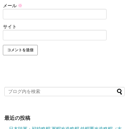
メール
※
サイト
最近の投稿
日本陸軍：戦時略帽 軍帽改造略帽 鉄帽覆改造略帽（末