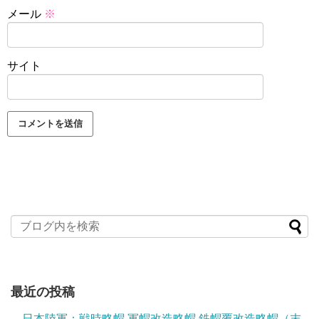
メール
※
サイト
最近の投稿
日本陸軍：戦時略帽 軍帽改造略帽 鉄帽覆改造略帽（末