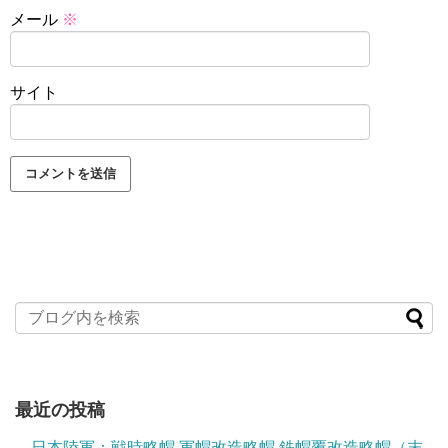
メール
※
サイト
最近の投稿
日本陸軍：戦時略帽 軍帽改造略帽 鉄帽覆改造略帽（末