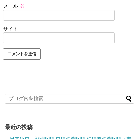
メール
※
サイト
最近の投稿
日本陸軍：戦時略帽 軍帽改造略帽 鉄帽覆改造略帽（末