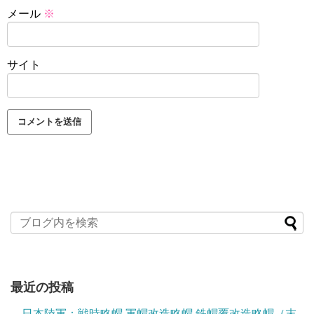
メール
※
サイト
最近の投稿
日本陸軍：戦時略帽 軍帽改造略帽 鉄帽覆改造略帽（末