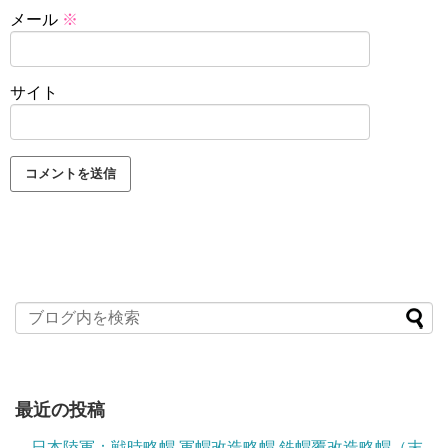
メール
※
サイト
最近の投稿
日本陸軍：戦時略帽 軍帽改造略帽 鉄帽覆改造略帽（末