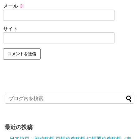
メール
※
サイト
最近の投稿
日本陸軍：戦時略帽 軍帽改造略帽 鉄帽覆改造略帽（末