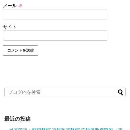
メール
※
サイト
最近の投稿
日本陸軍：戦時略帽 軍帽改造略帽 鉄帽覆改造略帽（末