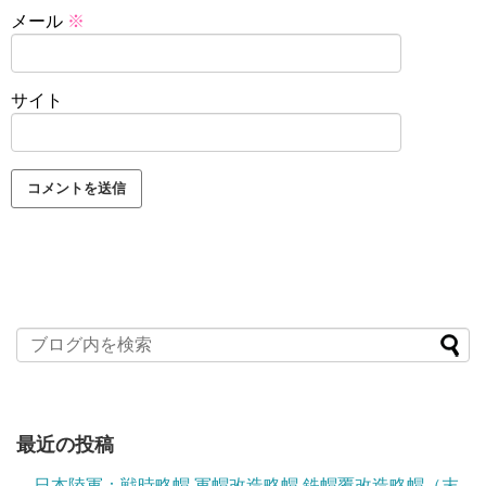
メール
※
サイト
最近の投稿
日本陸軍：戦時略帽 軍帽改造略帽 鉄帽覆改造略帽（末