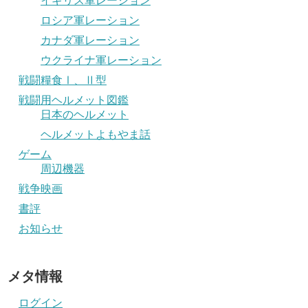
イギリス軍レーション
ロシア軍レーション
カナダ軍レーション
ウクライナ軍レーション
戦闘糧食Ⅰ、Ⅱ型
戦闘用ヘルメット図鑑
日本のヘルメット
ヘルメットよもやま話
ゲーム
周辺機器
戦争映画
書評
お知らせ
メタ情報
ログイン