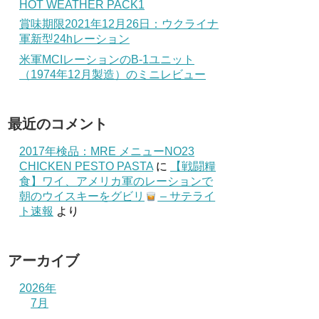
HOT WEATHER PACK1
賞味期限2021年12月26日：ウクライナ
軍新型24hレーション
米軍MCIレーションのB-1ユニット
（1974年12月製造）のミニレビュー
最近のコメント
2017年検品：MRE メニューNO23
CHICKEN PESTO PASTA
に
【戦闘糧
食】ワイ、アメリカ軍のレーションで
朝のウイスキーをグビリ
– サテライ
ト速報
より
アーカイブ
2026年
7月