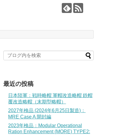
最近の投稿
日本陸軍：戦時略帽 軍帽改造略帽 鉄帽
覆改造略帽（末期型略帽）
2027年検品 (2024年6月25日製造)：
MRE Case A 開封編
2023年検品：Modular Operational
Ration Enhancement (MORE) TYPE2: