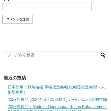
最近の投稿
日本陸軍：戦時略帽 軍帽改造略帽 鉄帽覆改造略帽（末
期型略帽）
2027年検品 (2024年6月25日製造)：MRE Case A 開封編
2023年検品：Modular Operational Ration Enhancement