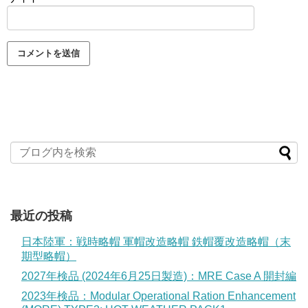
最近の投稿
日本陸軍：戦時略帽 軍帽改造略帽 鉄帽覆改造略帽（末
期型略帽）
2027年検品 (2024年6月25日製造)：MRE Case A 開封編
2023年検品：Modular Operational Ration Enhancement