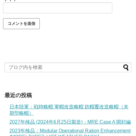
最近の投稿
日本陸軍：戦時略帽 軍帽改造略帽 鉄帽覆改造略帽（末
期型略帽）
2027年検品 (2024年6月25日製造)：MRE Case A 開封編
2023年検品：Modular Operational Ration Enhancement