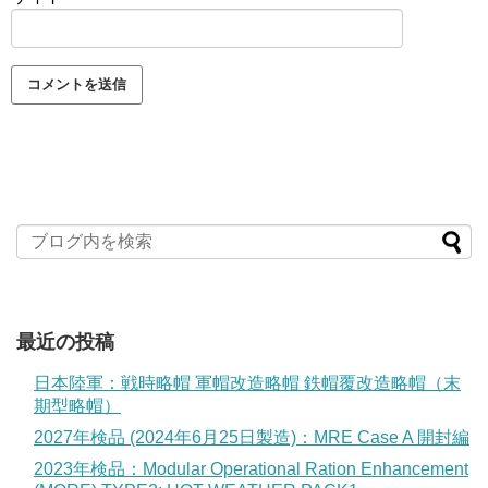
最近の投稿
日本陸軍：戦時略帽 軍帽改造略帽 鉄帽覆改造略帽（末
期型略帽）
2027年検品 (2024年6月25日製造)：MRE Case A 開封編
2023年検品：Modular Operational Ration Enhancement