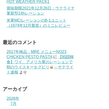
HOT WEATHER PACK1
賞味期限2021年12月26日：ウクライナ
軍新型24hレーション
米軍MCIレーションのB-1ユニット
（1974年12月製造）のミニレビュー
最近のコメント
2017年検品：MRE メニューNO23
CHICKEN PESTO PASTA
に
【戦闘糧
食】ワイ、アメリカ軍のレーションで
朝のウイスキーをグビリ
– サテライ
ト速報
より
アーカイブ
2026年
7月