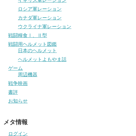
イギリス軍レーション
ロシア軍レーション
カナダ軍レーション
ウクライナ軍レーション
戦闘糧食Ⅰ、Ⅱ型
戦闘用ヘルメット図鑑
日本のヘルメット
ヘルメットよもやま話
ゲーム
周辺機器
戦争映画
書評
お知らせ
メタ情報
ログイン