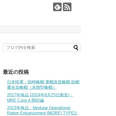
最近の投稿
日本陸軍：戦時略帽 軍帽改造略帽 鉄帽
覆改造略帽（末期型略帽）
2027年検品 (2024年6月25日製造)：
MRE Case A 開封編
2023年検品：Modular Operational
Ration Enhancement (MORE) TYPE2: