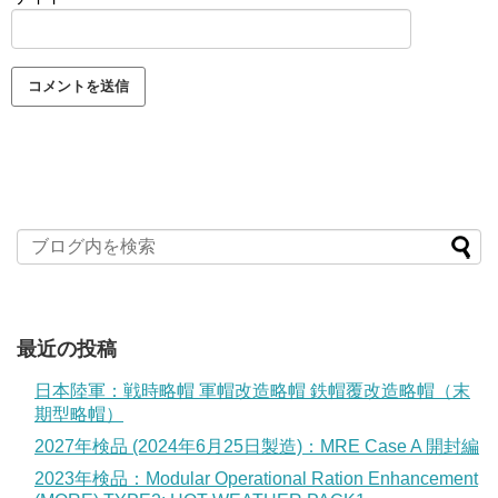
最近の投稿
日本陸軍：戦時略帽 軍帽改造略帽 鉄帽覆改造略帽（末
期型略帽）
2027年検品 (2024年6月25日製造)：MRE Case A 開封編
2023年検品：Modular Operational Ration Enhancement