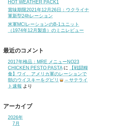
HOT WEATHER PACK1
賞味期限2021年12月26日：ウクライナ
軍新型24hレーション
米軍MCIレーションのB-1ユニット
（1974年12月製造）のミニレビュー
最近のコメント
2017年検品：MRE メニューNO23
CHICKEN PESTO PASTA
に
【戦闘糧
食】ワイ、アメリカ軍のレーションで
朝のウイスキーをグビリ
– サテライ
ト速報
より
アーカイブ
2026年
7月