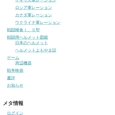
イギリス軍レーション
ロシア軍レーション
カナダ軍レーション
ウクライナ軍レーション
戦闘糧食Ⅰ、Ⅱ型
戦闘用ヘルメット図鑑
日本のヘルメット
ヘルメットよもやま話
ゲーム
周辺機器
戦争映画
書評
お知らせ
メタ情報
ログイン