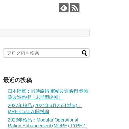
最近の投稿
日本陸軍：戦時略帽 軍帽改造略帽 鉄帽
覆改造略帽（末期型略帽）
2027年検品 (2024年6月25日製造)：
MRE Case A 開封編
2023年検品：Modular Operational
Ration Enhancement (MORE) TYPE2: