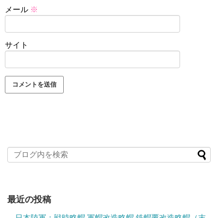
メール
※
サイト
最近の投稿
日本陸軍：戦時略帽 軍帽改造略帽 鉄帽覆改造略帽（末