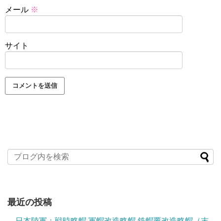
メール
※
サイト
最近の投稿
日本陸軍：戦時略帽 軍帽改造略帽 鉄帽覆改造略帽（末